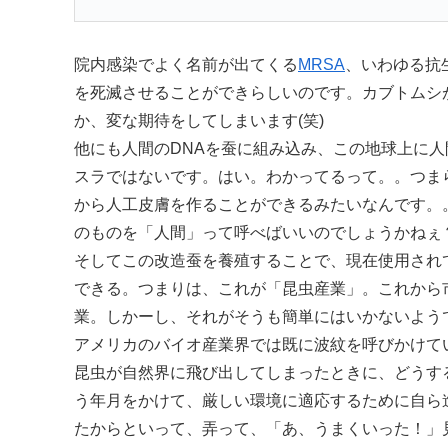
院内感染でよく名前が出てくる
MRSA
、いわゆる抗
を死滅させることができらしいのです。カブトムシ
か、変な期待をしてしまいます(笑)
他にも人間のDNAを蚕に組み込み、この地球上に
スラではないです。はい。わかってるって。。つま
から人工皮膚を作ることができるみたいなんです。
のものを「人間」って呼べばいいのでしょうかねぇ
そしてこの改造蚕を養殖することで、現在使用され
できる。つまりは、これが「昆虫産業」。これから
業。しかーし、それがそうも簡単にはいかないよう
アメリカのバイオ産業界では既に波紋を呼びかけて
昆虫が自然界に飛び出してしまったときに、どうす
う年月をかけて、厳しい環境に適応するために自ら
たからといって、弄って、「あ、うまくいった！」