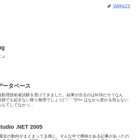
SWK623
ng
エェ
データベース
処理技術者試験を受けてきました。結果が出るのは6/16だそうなん
でも起きない限り無理でしょう(´▽｀*)ｱﾊﾊ はなから受かる気もない
んてしてなかっ...
Studio .NET 2005
 レポート最近の動向がまとまってる感じ。そんな中で興味がある記事があったの