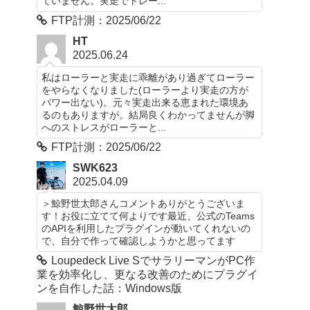
ていません。実走でトレー...
FTP計測：2025/06/22
HT
2025.06.24
私はローラーと実走に乖離があり過ぎてローラー
をやらなくなりました(ローラーより実走の方が
パワー出ない)。元々実走出来る恵まれた環境あ
るのもありますが。結局良くわかってませんが脚
へのストレスがローラーと...
FTP計測：2025/06/22
SWK623
2025.04.09
＞鯨野世太郎さんコメントありがとうございま
す！お役に立てて何よりです最近、公式のTeams
のAPIを利用したプラグインが動いてくれないの
で、自分で作って確認しようかと思ってます
Loupedeck Live SでサラリーマンがPC作
業を効率化し、更なる改善のためにプラグイ
ンを自作した話：Windows版
鯨野世太郎