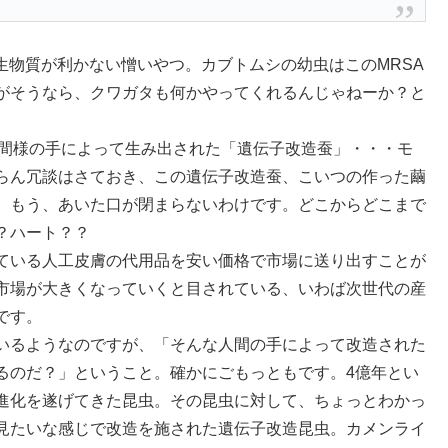
生物質が利かない憎いやつ。カブトムシの幼虫はこのMRSA
がそうなら、クワガタも何かやってくれるんじゃねーか？と
人間様の手によって生み出された「遺伝子改造蚕」・・・モ
らん冗談はさておき、この遺伝子改造蚕、こいつの作った繭
。もう、あいた口が閉まらないわけです。どこからどこまで
？ハート？？
ている人工皮膚の代用品を安い価格で市場に送り出すことが
市場が大きくなっていくと目されている、いわば次世代の産
です。
いるようなのですが、「そんな人間の手によって改造された
るのだ？」ということ。確かにごもっともです。4億年とい
進化を遂げてきた昆虫。その昆虫に対して、ちょっとわかっ
見たいな感じで改造を施された遺伝子改造昆虫。カメンライ