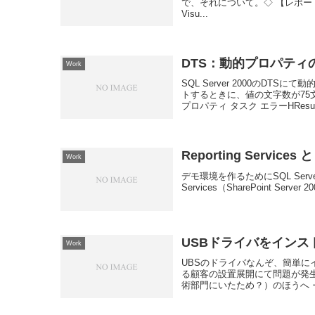
で、それについて。◇ 【レポート】SQL
Visu...
DTS：動的プロパティ
Work
SQL Server 2000のD
トするときに、値の文字数が7
プロパティ タスク エラーHResu.
Reporting Services と
Work
デモ環境を作るためにSQL Server 2000
Services（SharePoint 
USBドライバをインス
Work
UBSのドライバなんぞ、簡単
る顧客の設置展開にて問題が発
術部門にいたため？）のほうへ・