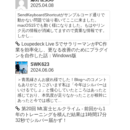
2025.04.08
SendKeyboardShortcutがサンプルコード通りで
動かない問題で辿り着いてここに来ました。
macOS15でも動く様になりました。もはやリン
ク元の情報が消滅してますので貴重な情報です。
しかし...
Loupedeck Live SでサラリーマンがPC作
業を効率化し、更なる改善のためにプラグイ
ンを自作した話：Windows版
SWK623
2024.06.06
＞青黒縁さんお疲れ様でした！Blogへのコメント
もありがとうございます私は「今年はシルバーは
いけるでしょ」と慢心していたところはあったと
感じており、本気度が足りなかったことが根幹に
あったと今では感じて...
第20回 Mt.富士ヒルクライム - 前回から1
年のトレーニングを積んだ結果は1時間17分
32秒でシルバー届かず！