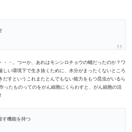
せ
・・・。つーか、あれはモンシロチョウの蛹だったのか？ワ
厳しい環境下で生き抜くために、水分がまったくないところ
きだすというこれまたとんでもない能力をもつ昆虫がいるら
て作ったものってのをがん細胞にくらわすと、がん細胞の活
！
殺す機能を持つ