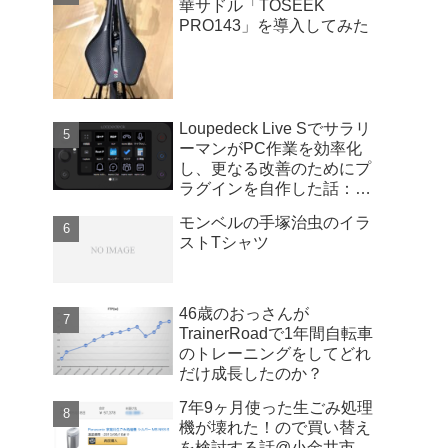
華サドル「TOSEEK
PRO143」を導入してみた
Loupedeck Live Sでサラリ
ーマンがPC作業を効率化
し、更なる改善のためにプ
ラグインを自作した話：
Windows版
モンベルの手塚治虫のイラ
ストTシャツ
46歳のおっさんが
TrainerRoadで1年間自転車
のトレーニングをしてどれ
だけ成長したのか？
7年9ヶ月使った生ごみ処理
機が壊れた！ので買い替え
を検討する話@小金井市