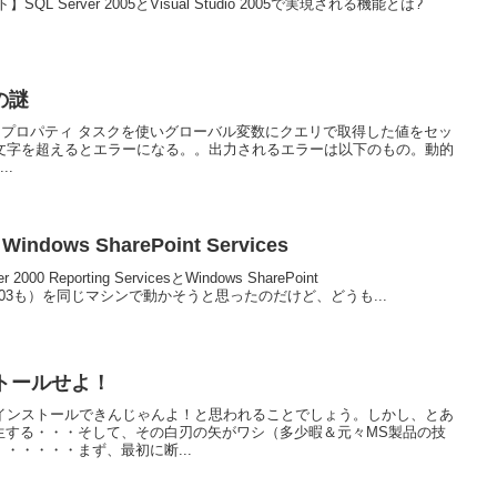
 Server 2005とVisual Studio 2005で実現される機能とは?
の謎
TSにて動的プロパティ タスクを使いグローバル変数にクエリで取得した値をセッ
5文字を超えるとエラーになる。。出力されるエラーは以下のもの。動的
..
 Windows SharePoint Services
 Reporting ServicesとWindows SharePoint
Server 2003も）を同じマシンで動かそうと思ったのだけど、どうも...
トールせよ！
にインストールできんじゃんよ！と思われることでしょう。しかし、とあ
生する・・・そして、その白刃の矢がワシ（多少暇＆元々MS製品の技
・・・・・まず、最初に断...