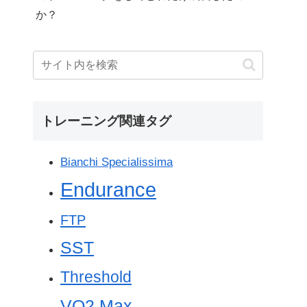
か？
トレーニング関連タグ
Bianchi Specialissima
Endurance
FTP
SST
Threshold
VO2 Max