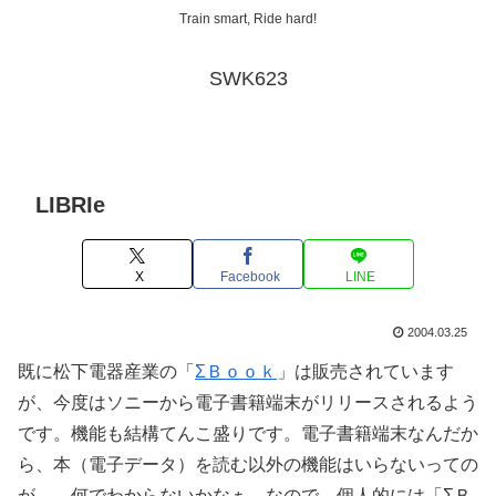
Train smart, Ride hard!
SWK623
LIBRIe
X
Facebook
LINE
2004.03.25
既に松下電器産業の「
ΣＢｏｏｋ
」は販売されています
が、今度はソニーから電子書籍端末がリリースされるよう
です。機能も結構てんこ盛りです。電子書籍端末なんだか
ら、本（電子データ）を読む以外の機能はいらないっての
が、、何でわからないかなぁ。なので、個人的には「ΣＢ