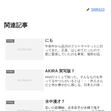
SWK623
関連記事
にも
Hobby
午前中から品川のフリーマーケットに行
ってきた。正直、はじめてだったので、
変に緊張していたのも事実。場所が品川
シーサイドって聞いたときには ( ﾟДﾟ)
ﾎﾟｶｰﾝ ってなりましたよ！誰にも会わな
くてほんとにﾖｶﾀｰﾖ･ﾟ･(ノД`)･ﾟ･。。...
AKIRA 実写版？
Hobby
mixiのコミュで知った。そんなものを作
ってるやつらがいるとは・・・外人さん
だと何か爽やかに感じる。日本人の俳優
だったら誰にやらせるだろう？うー
ん・・・全然知らないから何も言えない
(´ﾍ｀；)まぁ、強引に締めくくると、アニ
メはやっぱりセルに...
水中漫才？
Hobby
笑いの新機軸、吉本若手が水槽で漫才