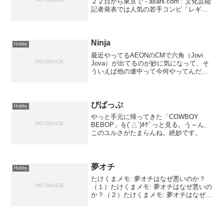
２２日から東京で - asahi.com : 文化芸能
記者発表では人気の若手コンビ「レギュ
ラー」と若手１組、一般公開では売り出
し中の若手３組が交代で出演する。ちょ
っと見たいかも、レギュラーをｗ水中マ
スクも...
Ninja
Hobby
最近やってるAEONのCMで六角（Jovi
Jova）が出てるのが妙に気になって、そ
ういえば他の連中って今何やってんだろ
う？と思い、ちょっと調べてみた。そし
て、リーダーのマギーのページを見てビ
ックリ！NIN×NIN 忍者ハットリくん
THE...
びばっぷ
Hobby
やっと手元に帰ってきた「COWBOY
BEBOP」を(´△`)ﾎｹﾞっと見る。う～ん、
このユルさがたまらんね。絶妙です。
夢オチ
Hobby
たけくまメモ: 夢オチはなぜ悪いのか？
（１）たけくまメモ: 夢オチはなぜ悪いの
か？（２）たけくまメモ: 夢オチはなぜ悪
いのか？（３）たけくまメモ: 夢オチはな
ぜ悪いのか？（４）なるほどぉ～・・・
っと、思わずうなりながら読んでしまっ