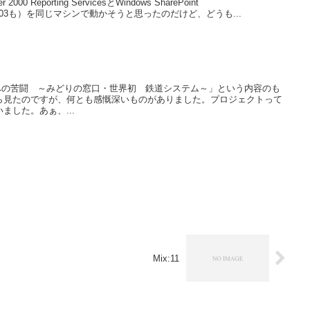
 Reporting ServicesとWindows SharePoint
Server 2003も）を同じマシンで動かそうと思ったのだけど、どうも...
0万座席への苦闘 ～みどりの窓口・世界初 鉄道システム～」という内容のも
ら見たのですが、何とも感慨深いものがありました。プロジェクトって
ました。あぁ、...
Mix:11