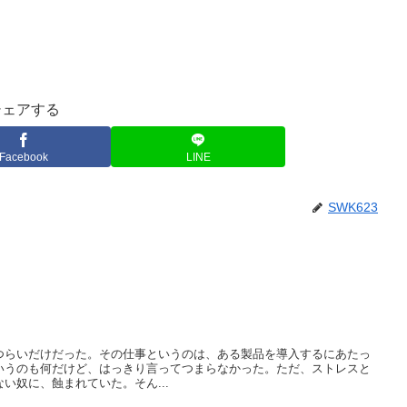
シェアする
Facebook
LINE
SWK623
つらいだけだった。その仕事というのは、ある製品を導入するにあたっ
いうのも何だけど、はっきり言ってつまらなかった。ただ、ストレスと
い奴に、蝕まれていた。そん...