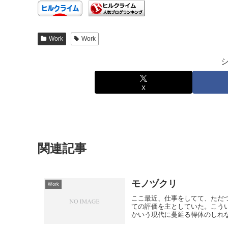
Work
Work
X
関連記事
モノヅクリ
Work
ここ最近、仕事をしてて、ただ
ての評価を主としていた。こう
かいう現代に蔓延る得体のしれな