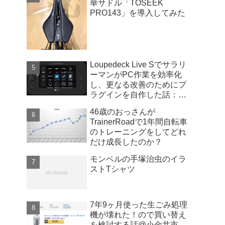
華サドル「TOSEEK
PRO143」を導入してみた
Loupedeck Live Sでサラリ
ーマンがPC作業を効率化
し、更なる改善のためにプ
ラグインを自作した話：
Windows版
46歳のおっさんが
TrainerRoadで1年間自転車
のトレーニングをしてどれ
だけ成長したのか？
モンベルの手塚治虫のイラ
ストTシャツ
7年9ヶ月使った生ごみ処理
機が壊れた！ので買い替え
を検討する話@小金井市