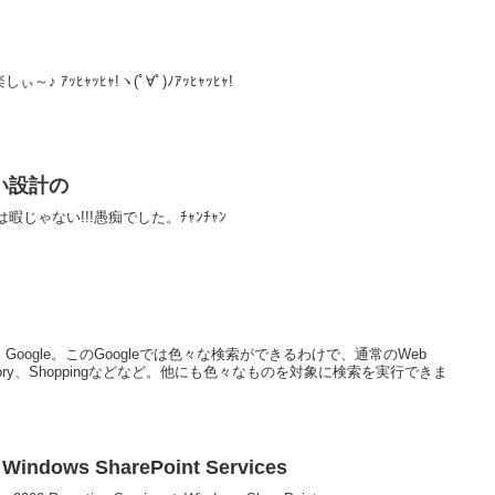
ｱｯﾋｬｯﾋｬ!ヽ(ﾟ∀ﾟ)ﾉｱｯﾋｬｯﾋｬ!
い設計の
は暇じゃない!!!愚痴でした。ﾁｬﾝﾁｬﾝ
oogle。このGoogleでは色々な検索ができるわけで、通常のWeb
Directory、Shoppingなどなど。他にも色々なものを対象に検索を実行できま
 Windows SharePoint Services