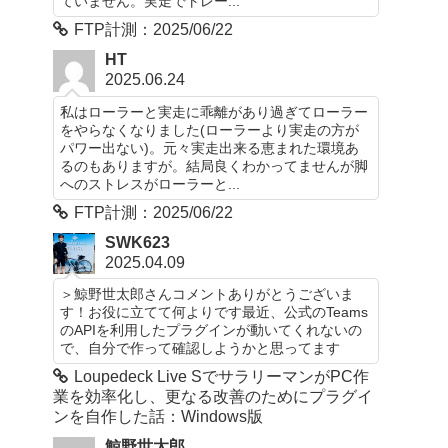
ていません。実走でトレー...
FTP計測：2025/06/22
HT
2025.06.24
私はローラーと実走に乖離があり過ぎてローラー
をやらなくなりました(ローラーより実走の方が
パワー出ない)。元々実走出来る恵まれた環境あ
るのもありますが。結局良くわかってませんが脚
へのストレスがローラーと...
FTP計測：2025/06/22
SWK623
2025.04.09
＞鯨野世太郎さんコメントありがとうございま
す！お役に立てて何よりです最近、公式のTeams
のAPIを利用したプラグインが動いてくれないの
で、自分で作って確認しようかと思ってます
Loupedeck Live SでサラリーマンがPC作
業を効率化し、更なる改善のためにプラグイ
ンを自作した話：Windows版
鯨野世太郎