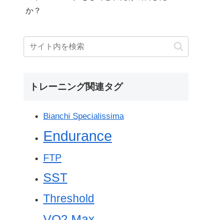
か？
トレーニング関連タグ
Bianchi Specialissima
Endurance
FTP
SST
Threshold
VO2 Max