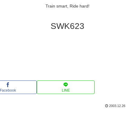
Train smart, Ride hard!
SWK623
Facebook
LINE
2003.12.26