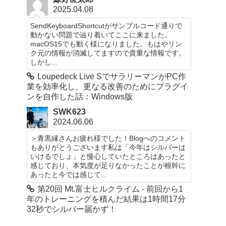
2025.04.08
SendKeyboardShortcutがサンプルコード通りで
動かない問題で辿り着いてここに来ました。
macOS15でも動く様になりました。もはやリン
ク元の情報が消滅してますので貴重な情報です。
しかし...
Loupedeck Live SでサラリーマンがPC作
業を効率化し、更なる改善のためにプラグイ
ンを自作した話：Windows版
SWK623
2024.06.06
＞青黒縁さんお疲れ様でした！Blogへのコメント
もありがとうございます私は「今年はシルバーは
いけるでしょ」と慢心していたところはあったと
感じており、本気度が足りなかったことが根幹に
あったと今では感じて...
第20回 Mt.富士ヒルクライム - 前回から1
年のトレーニングを積んだ結果は1時間17分
32秒でシルバー届かず！