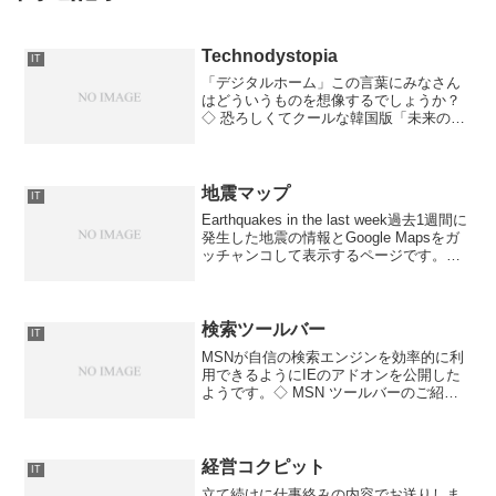
Technodystopia
IT
「デジタルホーム」この言葉にみなさん
はどういうものを想像するでしょうか？
◇ 恐ろしくてクールな韓国版「未来のデ
ジタルホーム」時間: 人々はもはや忙しく
て用事を済ませる時間がない。医者に行
けば半日会社を休むことになる。病院側
も、脈拍や血圧など...
地震マップ
IT
Earthquakes in the last week過去1週間に
発生した地震の情報とGoogle Mapsをガ
ッチャンコして表示するページです。日
本だけ地震に悩まされていると勝手にワ
シは思い込んでいたのですが、これを見
るとそうではない！...
検索ツールバー
IT
MSNが自信の検索エンジンを効率的に利
用できるようにIEのアドオンを公開した
ようです。◇ MSN ツールバーのご紹介 -
- More Useful Everyday所詮、Google ツ
ールバーの二番煎じにしか思えないんで
すけどね。まぁ、真...
経営コクピット
IT
立て続けに仕事絡みの内容でお送りしま