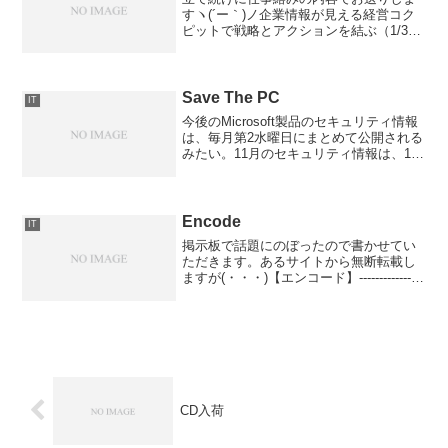
すヽ(´ー｀)ノ企業情報が見える経営コク
ピットで戦略とアクションを結ぶ（1/3）
- CNET Japan経営コクピットがもたらす
メリットは大きく3つある。ERP等で蓄積
したデータを活用し、販売計画や将来...
Save The PC
IT
今後のMicrosoft製品のセキュリティ情報
は、毎月第2水曜日にまとめて公開される
みたい。11月のセキュリティ情報は、11
月12日に公開される予定だそうです。◇
絵でみるセキュリティ情報つーか、今と
なってはADSLといったブロードバンド
が...
Encode
IT
掲示板で話題にのぼったので書かせてい
ただきます。あるサイトから無断転載し
ますが(・・・)【エンコード】----------------
--------------データを一定の規則に基づいて
符号化すること。エンコードを行なうソ
フトウェアをエ...
CD入荷