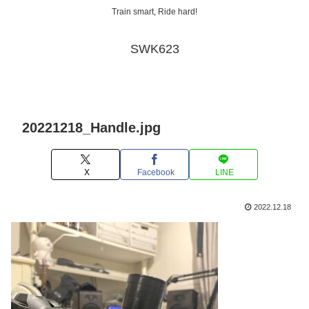
Train smart, Ride hard!
SWK623
20221218_Handle.jpg
X
Facebook
LINE
2022.12.18