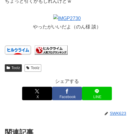
ちょっと引くかもしれんけどｗ
やったがいいだよ（のん様 談）
Toolz
Toolz
シェアする
X
Facebook
LINE
SWK623
関連記事