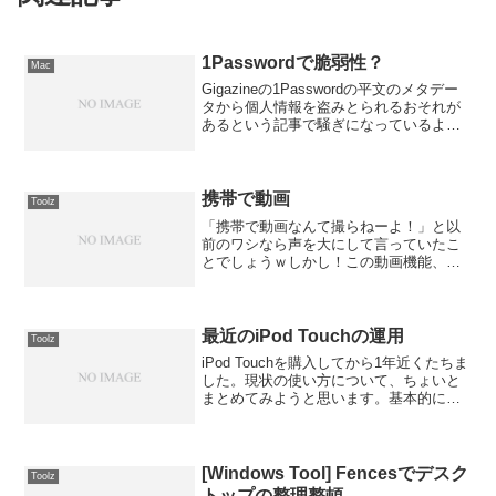
1Passwordで脆弱性？
Mac
Gigazineの1Passwordの平文のメタデー
タから個人情報を盗みとられるおそれが
あるという記事で騒ぎになっているよう
です。パスワード管理ツール
「1Password」は平文のメタデータから
個人情報を盗みとられるおそれこれにつ
いて下記の...
携帯で動画
Toolz
「携帯で動画なんて撮らねーよ！」と以
前のワシなら声を大にして言っていたこ
とでしょうｗしかし！この動画機能、以
下のようなときに威力を発揮します。・
親の携帯に娘の動画を送りつけたいよう
やく、「あぁ・・・こういうときにいる
ねぇ」と思わされるわけ...
最近のiPod Touchの運用
Toolz
iPod Touchを購入してから1年近くたちま
した。現状の使い方について、ちょいと
まとめてみようと思います。基本的にオ
フライン情報参照端末として使っていま
す。ハードに使用しているiPod Touchの
アプリは以下のもの。BylineIns...
[Windows Tool] Fencesでデスク
Toolz
トップの整理整頓