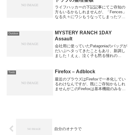
ライフハッカーの下記記事にてご存知の
方もいるかもしれませんが、「Fences」
なる久々にワシもうなってしまったツー
ルのご紹介です。アイコンをズバッと整
理してくれるアプリ『Fences』 : ライフ
ハッカー［日本版］Fences^(TM) -...
MYSTERY RANCH 1DAY
Outdoor
Assault
会社用に使っていたPatagoniaのバッグが
だいぶヘタってきたこともあり、新調し
ました！えぇ、泣く子も黙る憧れの
MYSTERY RANCHについに手を出してし
ましました(；・∀・)ｱｯやはりバッグとい
うやつは仕事で使うのが一番多いので、
Firefox – Adblock
Toolz
長...
最近のブラウズはFirefoxで一本化してい
るわけなんですが、既にご存知かもしれ
ませんがこのFirefoxは基本機能のみを実
装しており、様々な拡張を追加すること
により機能を付加することができます。
現状、12の拡張を追加して使っているわ
けです...
自分のオナラで