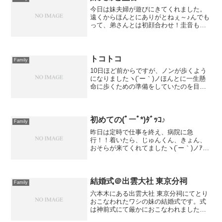
今日は妹夫婦が遊びにきてくれました。
遠くからほんとにありがとねぇ～♪んでも
って、弟さんとは初顔合わせ！圭音もと
ても喜んでいる様子でしたヽ(´ー｀)ノ体
の大きさは重さだと20倍ぐらい違うのか
な？そう考えると、あらためて小さいと
思う反面でかい！...
トコトコ
Family
10日ほど前からですが、ノンが歩くよう
になりましたヽ(´ー｀)ノほんとに一生懸
命に歩くための準備をしていたのを目の
当たりにしているだけに、「やった
～！！」って感じでしたね。しかし、ま
だ歩いてるところを納得いく形で写真に
撮れてません（;´Д｀...
初めての(ﾟーﾟ*)ﾀﾞｯｺ♪
Family
昨日は定時で仕事を終え、病院に急
行！！着いたら、じゅんくん、きょん、
おそらが来てくれてましたヽ(´ー｀)ノｱﾘ
ｶﾞﾄｳ1日しか経ってないのに、もう顔は変
わってます。ほんとに驚かされるばかり
Σヽ(ﾟДﾟ; )ﾉかおりんが「耳はワシに似て
る」と...
結婚式＠出雲大社 東京分祠
Family
六本木にある出雲大社 東京分祠にてとり
おこなわれたワシの妹の結婚式です。式
は神前式にて厳かにおこなわれました。
しかし、御神酒はあんなにいっぱい飲む