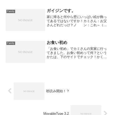
んだ・・・と唖然だったｗワシだった
ら、終わる頃には酔っ払いでしょう。ほ
んとにおめでとさん。これ...
ガイジンです。
Family
家に帰ると何やら壁にいっぱい絵が飾っ
てあるではないですか！カミさん：お父
さんどれだっけ？ノ ン：これ～（指
さしたのは↓）カミさん：そうそう、その
髭があるやつねｗワ シ：しっかし、
渋い色使いだなぁ。ノ ン：そう！渋
いの。ワ シ：ｗカミ...
お食い初め
Family
「お食い初め」でカミさんの実家に行っ
てきました。お食い初めって何？という
かたは、下のサイトでチェック！かくい
うワシもさっきまで「おくりぞめ」と勘
違いしてました（;´Д｀）お食い初め -
［冠婚葬祭］All Aboutおばあちゃんが腕
によりを...
秒読み開始！？
MovableType 3.2