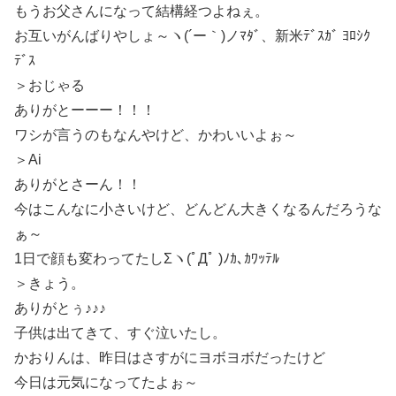
もうお父さんになって結構経つよねぇ。
お互いがんばりやしょ～ヽ(´ー｀)ノﾏﾀﾞ、新米ﾃﾞｽｶﾞ ﾖﾛｼｸ
ﾃﾞｽ
＞おじゃる
ありがとーーー！！！
ワシが言うのもなんやけど、かわいいよぉ～
＞Ai
ありがとさーん！！
今はこんなに小さいけど、どんどん大きくなるんだろうな
ぁ～
1日で顔も変わってたしΣヽ(ﾟДﾟ )ﾉｶ､ｶﾜｯﾃﾙ
＞きょう。
ありがとぅ♪♪♪
子供は出てきて、すぐ泣いたし。
かおりんは、昨日はさすがにヨボヨボだったけど
今日は元気になってたよぉ～