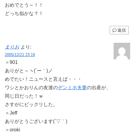
おめでとう～！！
どっち似かな？！
返信
まりお
より:
2005/12/21 23:19
＞901
ありがと～ヽ(´ー｀)ノ
めでたい！ニュースと言えば・・・
ワシとかおりんの友達の
デンミホ夫妻
の出産が、
同じ日だった！ｗ
さすがにビックリした。
＞Jeff
ありがとうございます(´▽｀)
＞oroki