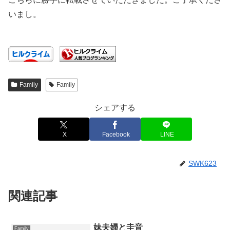
いまし。
Family
Family
シェアする
X
Facebook
LINE
SWK623
関連記事
妹夫婦と圭音
Family