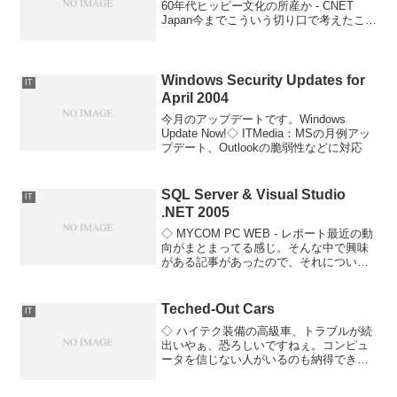
60年代ヒッピー文化の所産か - CNET
Japan今までこういう切り口で考えたこと
はなかったなぁ。。
Windows Security Updates for
IT
April 2004
今月のアップデートです。Windows
Update Now!◇ ITMedia：MSの月例アッ
プデート、Outlookの脆弱性などに対応
SQL Server & Visual Studio
IT
.NET 2005
◇ MYCOM PC WEB - レポート最近の動
向がまとまってる感じ。そんな中で興味
がある記事があったので、それについ
て。◇ 【レポート】SQL Server 2005と
Visual Studio 2005で実現される機能と
は? Visu...
Teched-Out Cars
IT
◇ ハイテク装備の高級車、トラブルが続
出いやぁ、恐ろしいですねぇ。コンピュ
ータを信じない人がいるのも納得できま
す。アーリー アダプターの方々が手を出
してる分野だから、その辺は多めに見て