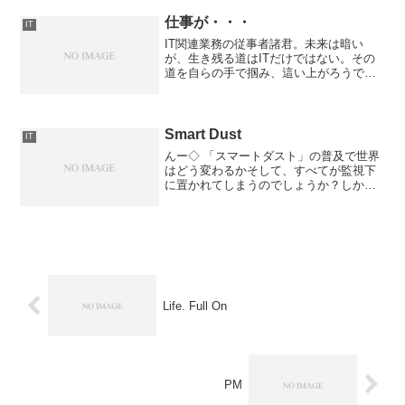
くれるかもしれませんが、何せ命がかか
ってますからねぇ・・...
仕事が・・・
IT
IT関連業務の従事者諸君。未来は暗い
が、生き残る道はITだけではない。その
道を自らの手で掴み、這い上がろうでは
ないか。ハングリー精神を失うな。◇ IT
業界の仕事がなくなる？
Smart Dust
IT
んー◇ 「スマートダスト」の普及で世界
はどう変わるかそして、すべてが監視下
に置かれてしまうのでしょうか？しか
し、最近こんな話が多い気がする・・・
気のせいかなぁ。。
Life. Full On
PM