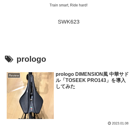
Train smart, Ride hard!
SWK623
prologo
prologo DIMENSION風 中華サド
Review
ル「TOSEEK PRO143」を導入
してみた
2023.01.08