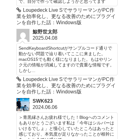
で、自分で作って確認しようかと思ってます
Loupedeck Live SでサラリーマンがPC作
業を効率化し、更なる改善のためにプラグイ
ンを自作した話：Windows版
鯨野世太郎
2025.04.08
SendKeyboardShortcutがサンプルコード通りで
動かない問題で辿り着いてここに来ました。
macOS15でも動く様になりました。もはやリン
ク元の情報が消滅してますので貴重な情報です。
しかし...
Loupedeck Live SでサラリーマンがPC作
業を効率化し、更なる改善のためにプラグイ
ンを自作した話：Windows版
SWK623
2024.06.06
＞青黒縁さんお疲れ様でした！Blogへのコメント
もありがとうございます私は「今年はシルバーは
いけるでしょ」と慢心していたところはあったと
感じており、本気度が足りなかったことが根幹に