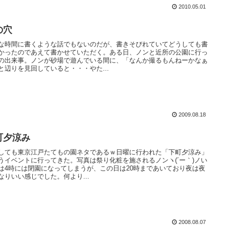
2010.05.01
の穴
な時間に書くような話でもないのだが、書きそびれていてどうしても書
かったのであえて書かせていただく。ある日、ノンと近所の公園に行っ
の出来事。ノンが砂場で遊んでいる間に、「なんか撮るもんねーかなぁ
と辺りを見回していると・・・やた...
2009.08.18
町夕涼み
しても東京江戸たてもの園ネタであるｗ日曜に行われた「下町夕涼み」
うイベントに行ってきた。写真は祭り化粧を施されるノンヽ(´ー｀)ノい
は4時には閉園になってしまうが、この日は20時まであいており夜は夜
なりいい感じでした。何より...
2008.08.07