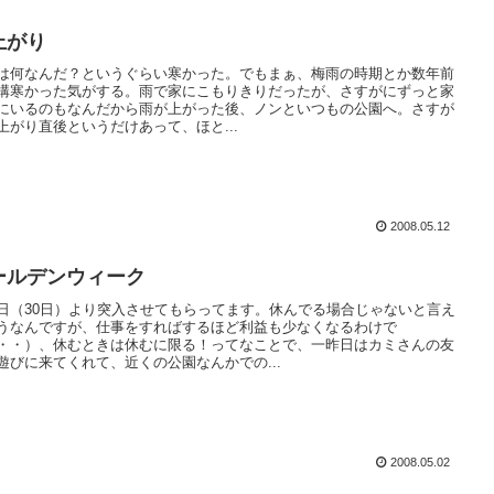
上がり
は何なんだ？というぐらい寒かった。でもまぁ、梅雨の時期とか数年前
構寒かった気がする。雨で家にこもりきりだったが、さすがにずっと家
にいるのもなんだから雨が上がった後、ノンといつもの公園へ。さすが
上がり直後というだけあって、ほと...
2008.05.12
ールデンウィーク
日（30日）より突入させてもらってます。休んでる場合じゃないと言え
うなんですが、仕事をすればするほど利益も少なくなるわけで
・・）、休むときは休むに限る！ってなことで、一昨日はカミさんの友
遊びに来てくれて、近くの公園なんかでの...
2008.05.02