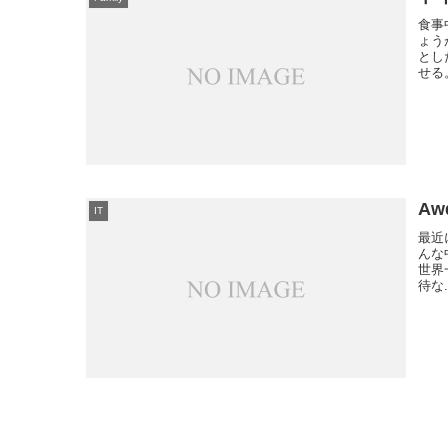
食事
ょう
とし
せる
Aw
IT
最近
んな中
世界
待な.