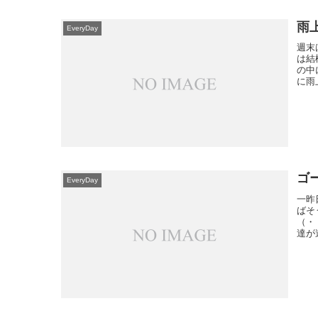
雨
EveryDay
週末
は結
の中
に雨
ゴ
EveryDay
一昨
ばそ
（・
達が