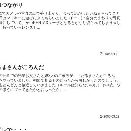
真つながり
xiにてカメラや写真の話で盛り上がり、会って話がしたいねぇ～ってこと
日はマッキーに遊びに来てもらいましたヽ(´ー｀)ノ自分のまわりで写真
味にしていて、かつPENTAXユーザとなるとかなり絞られてしまうｗし
、持っているレンズも...
2008.04.12
るまさんがころんだ
の公園での光景お父さんと娘2人のご家族が、「だるまさんがころん
をやっていました。初めて見るものだったから珍しかったのでしょう。
もどんどんと接近していきました（ルールは知らないのに）その後、ワ
のほうに戻ってきたかとおもったら、...
2008.03.22
イレで・・・