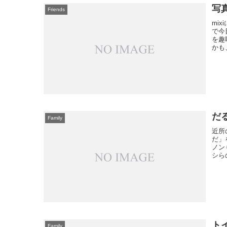
写
Friends
mi
で今
を趣
かも
だ
Family
近所
だ」
ノン
シら
ト
Family