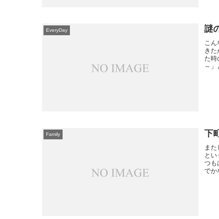
謎
EveryDay
こん
きた
た時
～」
下
Family
また
とい
つも
でか