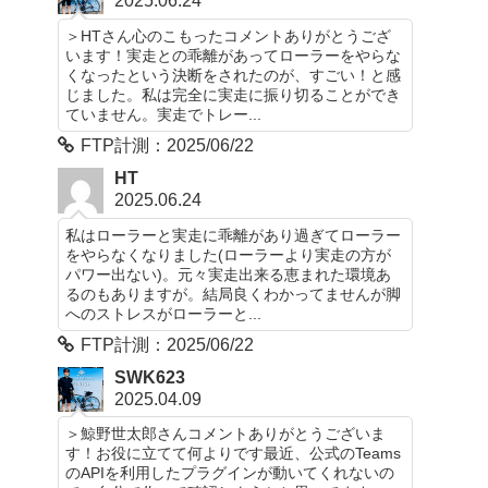
2025.06.24
＞HTさん心のこもったコメントありがとうござ
います！実走との乖離があってローラーをやらな
くなったという決断をされたのが、すごい！と感
じました。私は完全に実走に振り切ることができ
ていません。実走でトレー...
FTP計測：2025/06/22
HT
2025.06.24
私はローラーと実走に乖離があり過ぎてローラー
をやらなくなりました(ローラーより実走の方が
パワー出ない)。元々実走出来る恵まれた環境あ
るのもありますが。結局良くわかってませんが脚
へのストレスがローラーと...
FTP計測：2025/06/22
SWK623
2025.04.09
＞鯨野世太郎さんコメントありがとうございま
す！お役に立てて何よりです最近、公式のTeams
のAPIを利用したプラグインが動いてくれないの