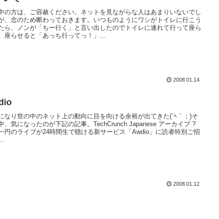
中の方は、ご容赦ください。ネットを見ながらな人はあまりいないでし
が、念のため断わっておきます。いつものようにワシがトイレに行こう
たら、ノンが「ちー行く」と言い出したのでトイレに連れて行って座ら
。座らせると「あっち行ってっ！」...
2008.01.14
dio
になり世の中のネット上の動向に目を向ける余裕が出てきた(´ﾍ｀；)そ
、気になったのが下記の記事。TechCrunch Japanese アーカイブ ?
一円のライブが24時間生で聴ける新サービス「Awdio」に読者特別ご招
..
2008.01.12