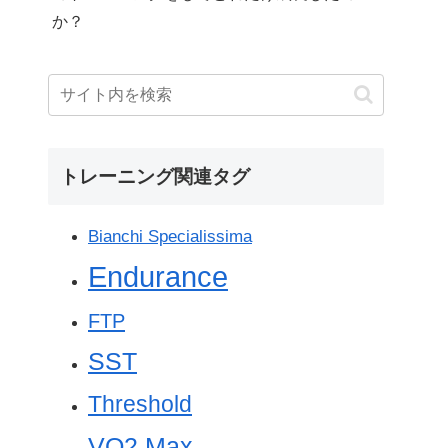
か？
トレーニング関連タグ
Bianchi Specialissima
Endurance
FTP
SST
Threshold
VO2 Max