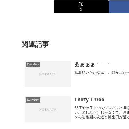
X
関連記事
あぁぁぁ・・・
EveryDay
風邪ひいたかなぁ。。熱が上が
Thirty Three
EveryDay
33(Thirty Three)で
い。楽しみだ）じゃなくて、週
ンの幼稚園の友達と誕生日が近かっ