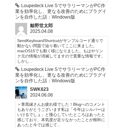
Loupedeck Live SでサラリーマンがPC作
業を効率化し、更なる改善のためにプラグイ
ンを自作した話：Windows版
鯨野世太郎
2025.04.08
SendKeyboardShortcutがサンプルコード通りで
動かない問題で辿り着いてここに来ました。
macOS15でも動く様になりました。もはやリン
ク元の情報が消滅してますので貴重な情報です。
しかし...
Loupedeck Live SでサラリーマンがPC作
業を効率化し、更なる改善のためにプラグイ
ンを自作した話：Windows版
SWK623
2024.06.06
＞青黒縁さんお疲れ様でした！Blogへのコメント
もありがとうございます私は「今年はシルバーは
いけるでしょ」と慢心していたところはあったと
感じており、本気度が足りなかったことが根幹に
あったと今では感じて...