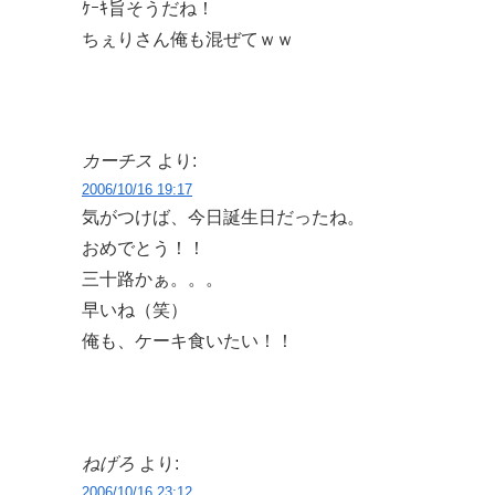
ｹｰｷ旨そうだね！
ちぇりさん俺も混ぜてｗｗ
カーチス
より:
2006/10/16 19:17
気がつけば、今日誕生日だったね。
おめでとう！！
三十路かぁ。。。
早いね（笑）
俺も、ケーキ食いたい！！
ねげろ
より:
2006/10/16 23:12