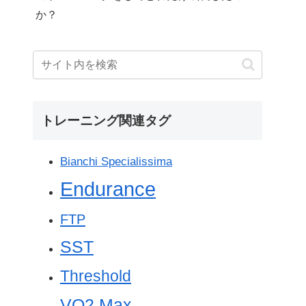
か？
トレーニング関連タグ
Bianchi Specialissima
Endurance
FTP
SST
Threshold
VO2 Max