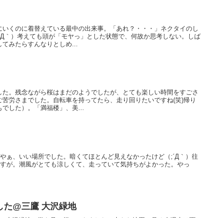
にいくのに着替えている最中の出来事。「あれ？・・・」ネクタイのし
´Д｀）考えても頭が「モヤっ」とした状態で、何故か思考しない。しば
てみたらすんなりとしめ...
した。残念ながら桜はまだのようでしたが、とても楽しい時間をすごさ
苦労さまでした。自転車を持ってたら、走り回りたいですね(笑)帰り
でした）。「満福楼」、美...
いやぁ、いい場所でした。暗くてほとんど見えなかったけど（;´Д｀）往
ですが。潮風がとても涼しくて、走っていて気持ちがよかった。やっ
した@三鷹 大沢緑地