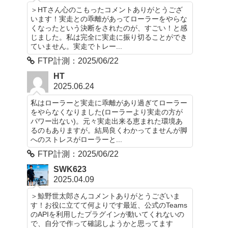
＞HTさん心のこもったコメントありがとうござ
います！実走との乖離があってローラーをやらな
くなったという決断をされたのが、すごい！と感
じました。私は完全に実走に振り切ることができ
ていません。実走でトレー...
FTP計測：2025/06/22
HT
2025.06.24
私はローラーと実走に乖離があり過ぎてローラー
をやらなくなりました(ローラーより実走の方が
パワー出ない)。元々実走出来る恵まれた環境あ
るのもありますが。結局良くわかってませんが脚
へのストレスがローラーと...
FTP計測：2025/06/22
SWK623
2025.04.09
＞鯨野世太郎さんコメントありがとうございま
す！お役に立てて何よりです最近、公式のTeams
のAPIを利用したプラグインが動いてくれないの
で、自分で作って確認しようかと思ってます