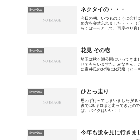
ネクタイの・・・
EveryDay
今日の朝、いつものように会社
め方を突然忘れました・・・（;
らくぼーっとして、再度やり直し
花見 その壱
EveryDay
埼玉は秋ヶ瀬公園にいってきま
せてもらいますた。みなさん、ご
に富井氏のお宅にお邪魔（どーも
ひとっ走り
EveryDay
思わず行ってしまいました(笑)
復で120キロほど走ってきたの
ぱ、バイクはいい！！
今年も蛍を見に行きま
EveryDay