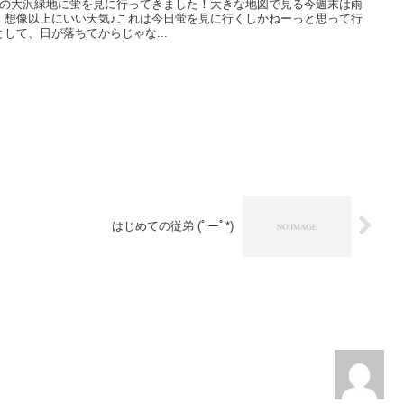
鷹の大沢緑地に蛍を見に行ってきました！大きな地図で見る今週末は雨
、想像以上にいい天気♪これは今日蛍を見に行くしかねーっと思って行
して、日が落ちてからじゃな...
はじめての従弟 (ﾟーﾟ*)