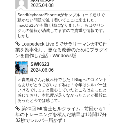
2025.04.08
SendKeyboardShortcutがサンプルコード通りで
動かない問題で辿り着いてここに来ました。
macOS15でも動く様になりました。もはやリン
ク元の情報が消滅してますので貴重な情報です。
しかし...
Loupedeck Live SでサラリーマンがPC作
業を効率化し、更なる改善のためにプラグイ
ンを自作した話：Windows版
SWK623
2024.06.06
＞青黒縁さんお疲れ様でした！Blogへのコメント
もありがとうございます私は「今年はシルバーは
いけるでしょ」と慢心していたところはあったと
感じており、本気度が足りなかったことが根幹に
あったと今では感じて...
第20回 Mt.富士ヒルクライム - 前回から1
年のトレーニングを積んだ結果は1時間17分
32秒でシルバー届かず！